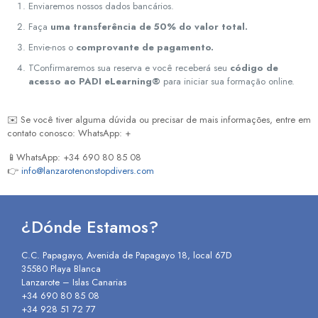
Enviaremos nossos dados bancários.
Faça
uma transferência de 50% do valor total.
Envie-nos o
comprovante de pagamento.
TConfirmaremos sua reserva e você receberá seu
código de
acesso ao PADI eLearning®
para iniciar sua formação online.
✉️ Se você tiver alguma dúvida ou precisar de mais informações, entre em
contato conosco: WhatsApp: +
📱WhatsApp: +34 690 80 85 08
👉
info@lanzarotenonstopdivers.com
¿Dónde Estamos?
C.C. Papagayo, Avenida de Papagayo 18, local 67D
35580 Playa Blanca
Lanzarote – Islas Canarias
+34 690 80 85 08
+34 928 51 72 77