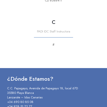
CD #388411
C
PADI IDC Staff Instructora
#
¿Dónde Estamos?
C.C. Papagayo, Avenida de Papagayo 18, local 67D
35580 Playa Blanca
Lanzarote – Islas Canarias
+34 690 80 85 08
+34 928 51 72 77