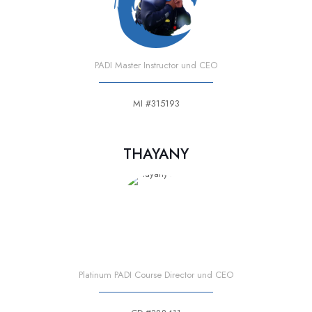
PADI Master Instructor und CEO
MI #315193
THAYANY
Platinum PADI Course Director und CEO