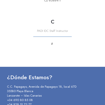
CD #388411
C
PADI IDC Staff Instructor
#
¿Dónde Estamos?
C.C. Papagayo, Avenida de Papagayo 18, local 67D
35580 Playa Blanca
Lanzarote – Islas Canarias
+34 690 80 85 08
+34 928 51 72 77