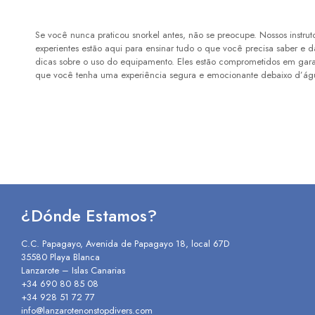
Se você nunca praticou snorkel antes, não se preocupe. Nossos instrut
experientes estão aqui para ensinar tudo o que você precisa saber e d
dicas sobre o uso do equipamento. Eles estão comprometidos em gara
que você tenha uma experiência segura e emocionante debaixo d’ág
¿Dónde Estamos?
C.C. Papagayo, Avenida de Papagayo 18, local 67D
35580 Playa Blanca
Lanzarote – Islas Canarias
+34 690 80 85 08
+34 928 51 72 77
info@lanzarotenonstopdivers.com