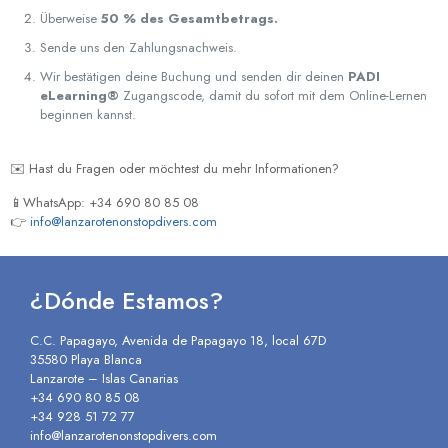
Überweise
50 % des Gesamtbetrags.
Sende uns den Zahlungsnachweis.
Wir bestätigen deine Buchung und senden dir deinen
PADI
eLearning®
Zugangscode, damit du sofort mit dem Online-Lernen
beginnen kannst.
✉️ Hast du Fragen oder möchtest du mehr Informationen?
📱WhatsApp: +34 690 80 85 08
👉
info@lanzarotenonstopdivers.com
¿Dónde Estamos?
C.C. Papagayo, Avenida de Papagayo 18, local 67D
35580 Playa Blanca
Lanzarote – Islas Canarias
+34 690 80 85 08
+34 928 51 72 77
info@lanzarotenonstopdivers.com