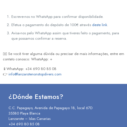
Escreve-nos no WhatsApp para confirmar disponibilidade.
Efetua o pagamento do depósito de 100€ através
deste link
.
Avisa-nos pelo WhatsApp assim que tiveres feito o pagamento, para
que possamos confirmar a reserva.
✉️ Se você tiver alguma dúvida ou precisar de mais informações, entre em
contato conosco: WhatsApp: +
📱WhatsApp: +34 690 80 85 08
👉
info@lanzarotenonstopdivers.com
¿Dónde Estamos?
C.C. Papagayo, Avenida de Papagayo 18, local 67D
35580 Playa Blanca
Lanzarote – Islas Canarias
+34 690 80 85 08