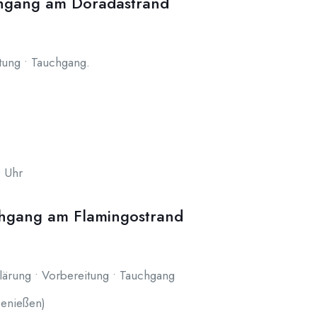
chgang am Doradastrand
itung • Tauchgang.
0 Uhr
hgang am Flamingostrand
lärung • Vorbereitung • Tauchgang
Genießen)