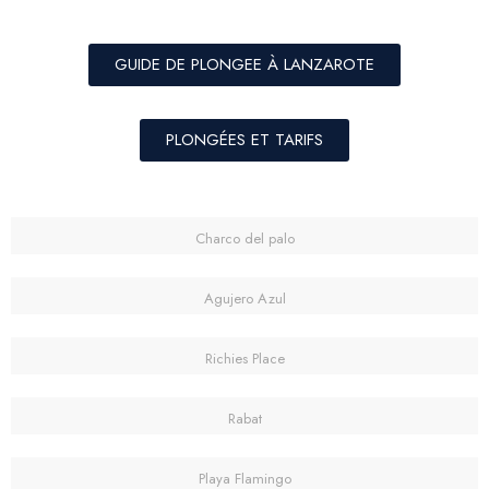
GUIDE DE PLONGEE À LANZAROTE
PLONGÉES ET TARIFS
Charco del palo
Agujero Azul
Richies Place
Rabat
Playa Flamingo