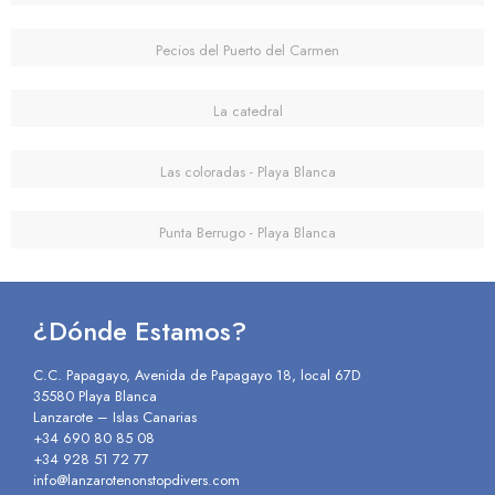
Pecios del Puerto del Carmen
La catedral
Las coloradas - Playa Blanca
Punta Berrugo - Playa Blanca
¿Dónde Estamos?
C.C. Papagayo, Avenida de Papagayo 18, local 67D
35580 Playa Blanca
Lanzarote – Islas Canarias
+34 690 80 85 08
+34 928 51 72 77
info@lanzarotenonstopdivers.com