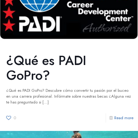
¿Qué es PADI
GoPro?
¿Qué es PADI GoPro? Descubre cómo convertir tu pasión por el buceo
en una carrera profesional. Infórmate sobre nuestras becas ¿Alguna vez
te has preguntado si
[…]
0
Read more