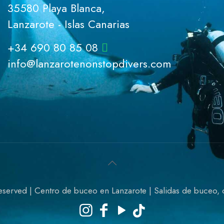
35580 Playa Blanca,
Lanzarote - Islas Canarias
+34 690 80 85 08
info@lanzarotenonstopdivers.com
eserved | Centro de buceo en Lanzarote | Salidas de buceo, c