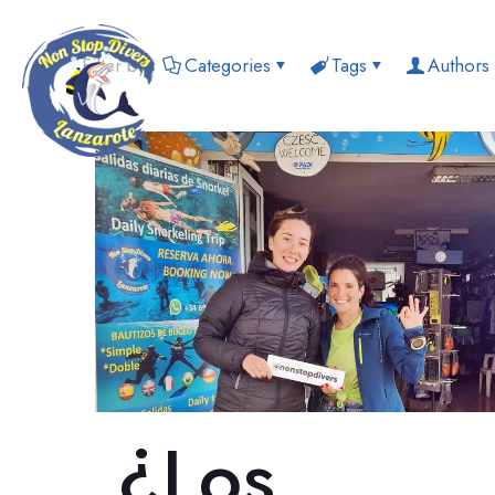
Filter by
Categories
Tags
Authors
HOME
EQU
¿Los