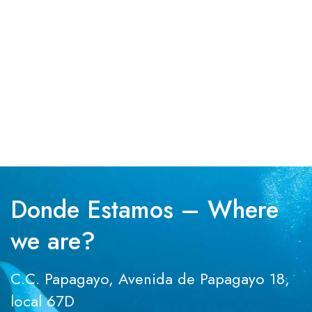
Donde Estamos – Where
we are?
C.C. Papagayo, Avenida de Papagayo 18,
local 67D