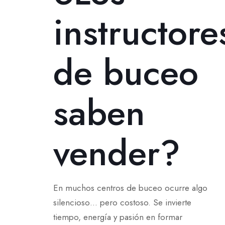
instructore
de buceo
saben
vender?
En muchos centros de buceo ocurre algo
silencioso… pero costoso. Se invierte
tiempo, energía y pasión en formar