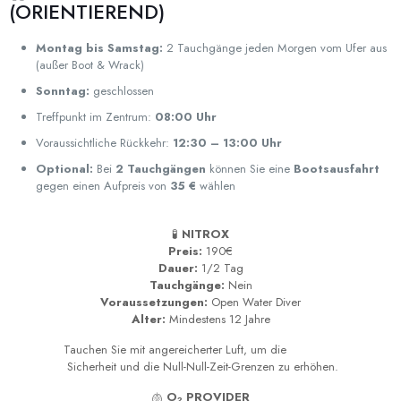
(ORIENTIEREND)
Montag bis Samstag:
2 Tauchgänge jeden Morgen vom Ufer aus
(außer Boot & Wrack)
Sonntag:
geschlossen
Treffpunkt im Zentrum:
08:00 Uhr
Voraussichtliche Rückkehr:
12:30 – 13:00 Uhr
Optional:
Bei
2 Tauchgängen
können Sie eine
Bootsausfahrt
gegen einen Aufpreis von
35 €
wählen
🧪
NITROX
Preis:
190€
Dauer:
1/2 Tag
Tauchgänge:
Nein
Voraussetzungen:
Open Water Diver
Alter:
Mindestens 12 Jahre
Tauchen Sie mit angereicherter Luft, um die
Sicherheit und die Null-Null-Zeit-Grenzen zu erhöhen.
🫁
O₂ PROVIDER