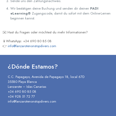
Sende uns den Zahlungsnachweis.
Wir bestätigen deine Buchung und senden dir deinen
PADI
eLearning®
Zugangscode, damit du sofort mit dem Online-Lernen
beginnen kannst.
✉️ Hast du Fragen oder möchtest du mehr Informationen?
📱WhatsApp: +34 690 80 85 08
👉
info@lanzarotenonstopdivers.com
¿Dónde Estamos?
C.C. Papagayo, Avenida de Papagayo 18, local 67D
35580 Playa Blanca
Lanzarote – Islas Canarias
+34 690 80 85 08
+34 928 51 72 77
info@lanzarotenonstopdivers.com