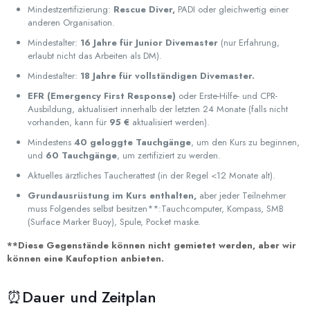
Mindestzertifizierung:
Rescue Diver,
PADI oder gleichwertig einer
anderen Organisation.
Mindestalter:
16 Jahre für Junior Divemaster
(nur Erfahrung,
erlaubt nicht das Arbeiten als DM).
Mindestalter:
18 Jahre für vollständigen Divemaster.
EFR (Emergency First Response)
oder Erste-Hilfe- und CPR-
Ausbildung, aktualisiert innerhalb der letzten 24 Monate (falls nicht
vorhanden, kann für
95 €
aktualisiert werden).
Mindestens
40 geloggte Tauchgänge
, um den Kurs zu beginnen,
und
60 Tauchgänge
, um zertifiziert zu werden.
Aktuelles ärztliches Taucherattest (in der Regel <12 Monate alt).
Grundausrüstung im Kurs enthalten,
aber jeder Teilnehmer
muss Folgendes selbst besitzen**:Tauchcomputer, Kompass, SMB
(Surface Marker Buoy), Spule, Pocket maske.
**Diese Gegenstände können nicht gemietet werden, aber wir
können eine Kaufoption anbieten.
⏰Dauer und Zeitplan