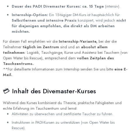
Dauer des PADI Divemaster Kurses: ca. 15 Tage
(intensiv).
Internship-Option:
Ein 15-tägiger DM-Kurs ist hauptsächlich für
Selbstlernen und intensive Praxis
konzipiert, wird jedoch
nicht
für diejenigen empfohlen, die direkt als DM arbeiten
möchten.
Für diesen Fall empfehlen wir die
Internship-Variante,
bei der die
Teilnehmer
täglich im Zentrum
sind und an
absolut allem
teilnehmen
: Logistik, Tauchgänge, Kurse und Assistenz bei Tauchern (von
Open Water bis Rescue), entsprechend dem
vollen Zeitplan des
Tauchzentrums.
**Für detaillierte Informationen zum Internship senden Sie uns bitte
eine E-
Mail.
💳 Inhalt des Divemaster-Kurses
Während des Kurses kombinierst du Theorie, praktische Fähigkeiten und
echte Erfahrung im Tauchzentrum und lernst:
Aktivitäten zu überwachen und zertifizierte Taucher zu führen.
Instruktoren in PADI-Kursen zu unterstützen (von Open Water bis
Rescue).