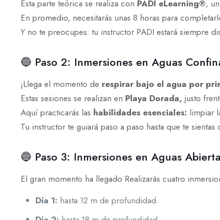
Esta parte teórica se realiza con
PADI eLearning®
, u
En promedio, necesitarás unas 8 horas para completarl
Y no te preocupes: tu instructor PADI estará siempre di
🔵 Paso 2: Inmersiones en Aguas Confin
¡Llega el momento de
respirar bajo el agua por pri
Estas sesiones se realizan en
Playa Dorada,
justo fren
Aquí practicarás las
habilidades esenciales:
limpiar 
Tu instructor te guiará paso a paso hasta que te sient
🔵 Paso 3: Inmersiones en Aguas Abiert
El gran momento ha llegado Realizarás cuatro inmersio
Día 1:
hasta 12 m de profundidad.
Día 2:
hasta 18 m de profundidad.