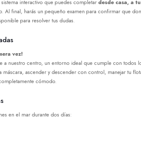
n sistema interactivo que puedes completar
desde casa, a tu
o. Al final, harás un pequeño examen para confirmar que dom
sponible para resolver tus dudas.
adas
mera vez!
te a nuestro centro, un entorno ideal que cumple con todos l
la máscara, ascender y descender con control, manejar tu flot
as completamente cómodo.
as
nes en el mar durante dos días: