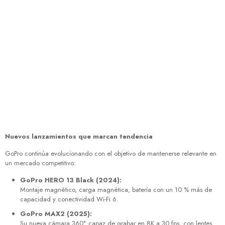
Nuevos lanzamientos que marcan tendencia
GoPro continúa evolucionando con el objetivo de mantenerse relevante en
un mercado competitivo:
GoPro HERO 13 Black (2024):
Montaje magnético, carga magnética, batería con un 10 % más de
capacidad y conectividad Wi-Fi 6.
GoPro MAX2 (2025):
Su nueva cámara 360°, capaz de grabar en 8K a 30 fps, con lentes