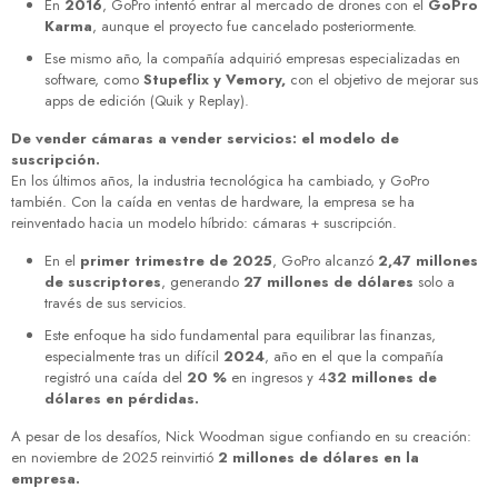
En
2016
, GoPro intentó entrar al mercado de drones con el
GoPro
Karma
, aunque el proyecto fue cancelado posteriormente.
Ese mismo año, la compañía adquirió empresas especializadas en
software, como
Stupeflix y Vemory,
con el objetivo de mejorar sus
apps de edición (Quik y Replay).
De vender cámaras a vender servicios: el modelo de
suscripción.
En los últimos años, la industria tecnológica ha cambiado, y GoPro
también. Con la caída en ventas de hardware, la empresa se ha
reinventado hacia un modelo híbrido: cámaras + suscripción.
En el
primer trimestre de 2025
, GoPro alcanzó
2,47 millones
de suscriptores
, generando
27 millones de dólares
solo a
través de sus servicios.
Este enfoque ha sido fundamental para equilibrar las finanzas,
especialmente tras un difícil
2024
, año en el que la compañía
registró una caída del
20 %
en ingresos y 4
32 millones de
dólares en pérdidas.
A pesar de los desafíos, Nick Woodman sigue confiando en su creación:
en noviembre de 2025 reinvirtió
2 millones de dólares en la
empresa.